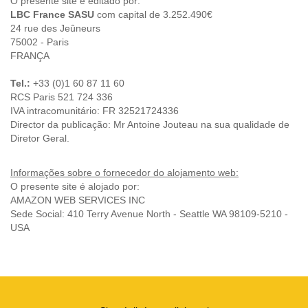
O presente site é editado por:
LBC France SASU
com capital de 3.252.490€
24 rue des Jeûneurs
75002 - Paris
FRANÇA
Tel.:
+33 (0)1 60 87 11 60
RCS Paris 521 724 336
IVA intracomunitário: FR 32521724336
Director da publicação: Mr Antoine Jouteau na sua qualidade de
Diretor Geral.
Informações sobre o fornecedor do alojamento web:
O presente site é alojado por:
AMAZON WEB SERVICES INC
Sede Social: 410 Terry Avenue North - Seattle WA 98109-5210 -
USA