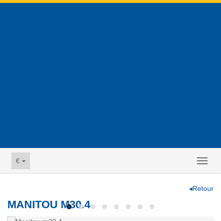
€
Toggl
naviga
◂Retour
MANITOU M30.4