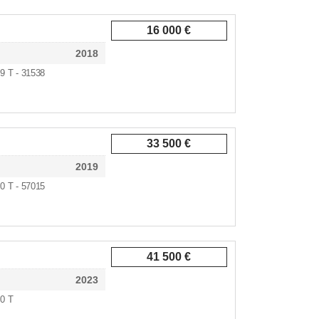
16 000 €
2018
,9 T - 31538
33 500 €
2019
,0 T - 57015
41 500 €
2023
,0 T