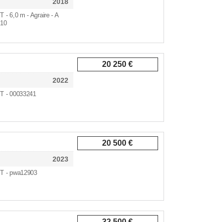
2018
 T - 6,0 m - Agraire - A
910
20 250 €
2022
8 T - 00033241
20 500 €
2023
7 T - pwa12903
32 500 €