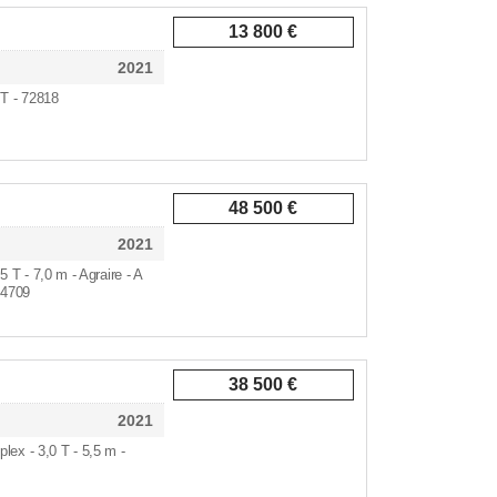
13 800 €
2021
 T - 72818
48 500 €
2021
,5 T - 7,0 m - Agraire - A
04709
38 500 €
2021
riplex - 3,0 T - 5,5 m -