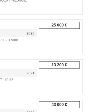
 600,0 T - h2008532
25 000 €
2020
,7 T - H69018
13 200 €
2021
 T - 10133
43 000 €