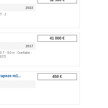
2022
 T - 2
41 000 €
2017
,0 T - 9,0 m - Gonflable -
84272
rapeze m1...
450 €