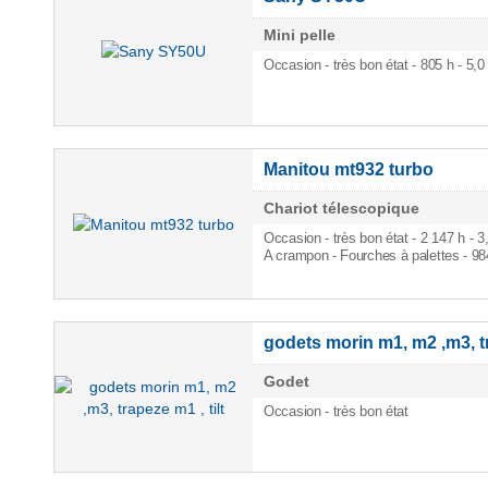
Mini pelle
Occasion - très bon état - 805 h
- 5,0
Manitou mt932 turbo
Chariot télescopique
Occasion - très bon état - 2 147 h
- 3
A crampon - Fourches à palettes - 9
godets morin m1, m2 ,m3, t
Godet
Occasion - très bon état