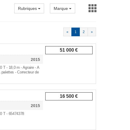
Rubriques
Marque
«
1
2
»
51 000 €
2015
,0 T - 18,0 m - Agraire - A
 palettes - Correcteur de
16 500 €
2015
,0 T - 65474378