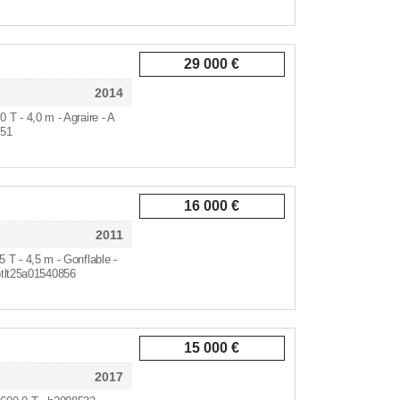
29 000 €
2014
,0 T - 4,0 m - Agraire - A
051
16 000 €
2011
,5 T - 4,5 m - Gonflable -
btlt25a01540856
15 000 €
2017